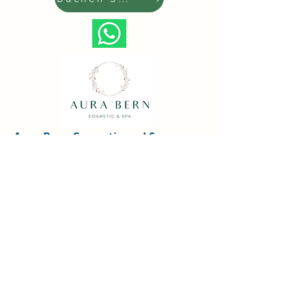
Aura Bern-Cosmetic and Spa
Genfergasse 10,
CH-3011 Bern
076 370 90 29
aurabernspa@g
mail.com
Öffnungszeiten
Mon - Fri: 09:00 - 19:00
​​Samstag: 09:00 - 17:00