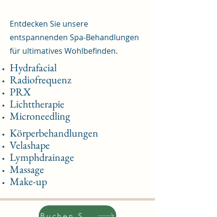
Entdecken Sie unsere
entspannenden Spa-Behandlungen
für ultimatives Wohlbefinden.
Hydrafacial
Radiofrequenz
P
RX
Lichttherapie
Microneedling
Körperbehandlungen
Velashape
Lymphdrainage
Massage
Make-up
Buchen Sie jetzt Ihren Termin!